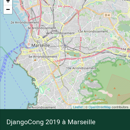
+
−
Leaflet
| ©
OpenStreetMap
contributors
DjangoCong 2019 à Marseille