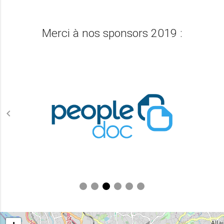
Merci à nos sponsors 2019 :
chevron_left